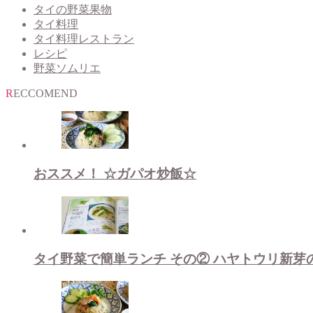
タイの野菜果物
タイ料理
タイ料理レストラン
レシピ
野菜ソムリエ
RECCOMEND
おススメ！ ☆ガパオ炒飯☆
タイ野菜で簡単ランチ その② ハヤトウリ新芽