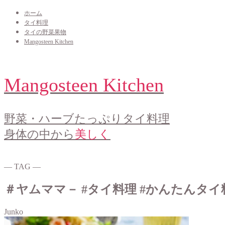
ホーム
タイ料理
タイの野菜果物
Mangosteen Kitchen
Mangosteen Kitchen
野菜・ハーブたっぷりタイ料理
身体の中から
美しく
― TAG ―
＃ヤムママ－ #タイ料理 #かんたんタイ
Junko