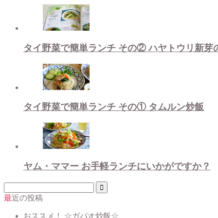
タイ野菜で簡単ランチ その② ハヤトウリ新芽
タイ野菜で簡単ランチ その① タムルン炒飯
ヤム・ママー お手軽ランチにいかがですか？
最近の投稿
おススメ！ ☆ガパオ炒飯☆